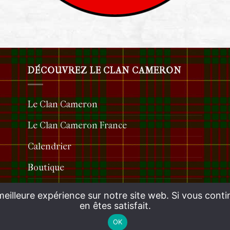
DÉCOUVREZ LE CLAN CAMERON
Le Clan Cameron
Le Clan Cameron France
Calendrier
Boutique
Contact & liens
meilleure expérience sur notre site web. Si vous conti
en êtes satisfait.
OK
Copyright 2026 ©
Clan Cameron France
| Design :
NikoMagnus