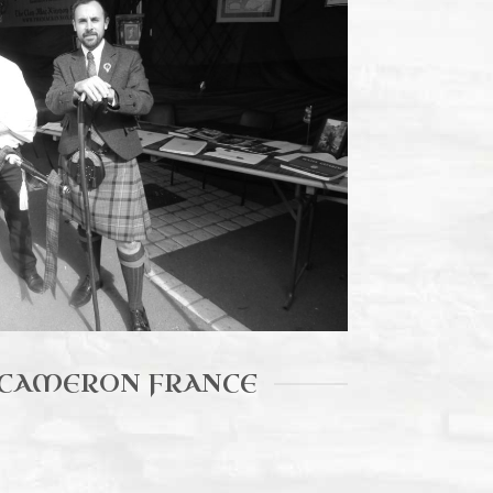
au FFE d'Aubigny sur Nère
N CAMERON FRANCE