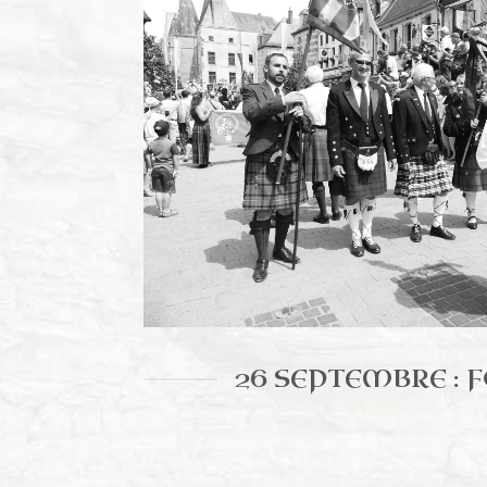
Le clan Cameron France en 2015 au FFE d'Aubigny
26 SEPTEMBRE : 